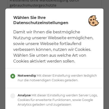
Freistehend ohne Wandbefestigung durch
gebrauchsmustergeschützte
Zweipunktbefestigung.
Wählen Sie Ihre
Gewendelte Standsäule mit Edelstahlspindelhandlauf
Datenschutzeinstellungen
Holzstufen in Holzart Wenge furniert.
Brüstungsgeländer mit 4 waagerechten Relingstäben
Damit wir Ihnen die bestmögliche
(nicht kindersicher).
Nutzung unserer Webseite ermöglichen,
sowie unsere Webseite fortlaufend
Das Deckenloch dieser Beispieltreppe hat ein Maß von
verbessern können, nutzen wir Cookies.
125 cm x 125 cm.
Wählen Sie unten aus welche Art von
Cookies aktiviert werden sollen.
Notwendig
Mit dieser Einstellung werden lediglich
nur die notwendigen Cookies geladen.
Analyse
Mit dieser Einstellung werden Server Logs,
Cookies für erweiterte Funktionen, sowie Google
Analytics geladen und zugelassen.