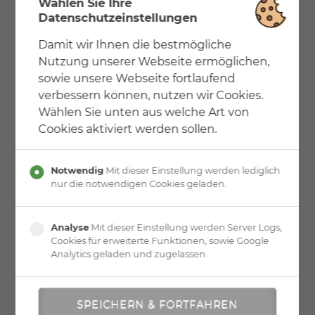
aufgeschraubten Holzstufen und
Wählen Sie Ihre
Edelstahlspindelhandlauf.
Datenschutzeinstellungen
Das hier gezeigte Muster hat eine Grundfläche von
Damit wir Ihnen die bestmögliche
140/140 cm
Nutzung unserer Webseite ermöglichen,
sowie unsere Webseite fortlaufend
verbessern können, nutzen wir Cookies.
Wählen Sie unten aus welche Art von
Cookies aktiviert werden sollen.
Notwendig
Mit dieser Einstellung werden lediglich
nur die notwendigen Cookies geladen.
Analyse
Mit dieser Einstellung werden Server Logs,
Cookies für erweiterte Funktionen, sowie Google
Analytics geladen und zugelassen.