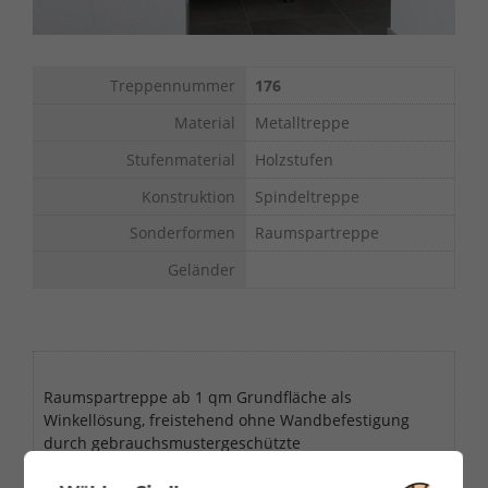
Treppennummer
176
Material
Metalltreppe
Stufenmaterial
Holzstufen
Konstruktion
Spindeltreppe
Sonderformen
Raumspartreppe
Geländer
Raumspartreppe ab 1 qm Grundfläche als
Winkellösung, freistehend ohne Wandbefestigung
durch gebrauchsmustergeschützte
Zweipunktbefestigung mit gewendelter Standsäule,