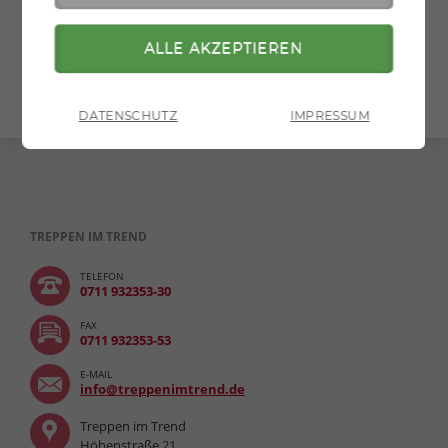
» zurück zur Übersicht
» zur Druckversion
DATENSCHUTZ
IMPRESSUM
TREPPEN IM TREND
TELEFON
0711 932353-30
FAX
0711 932353-53
E-MAIL
info@treppenimtrend.de
Treppen im Trend
Höhenstraße 21