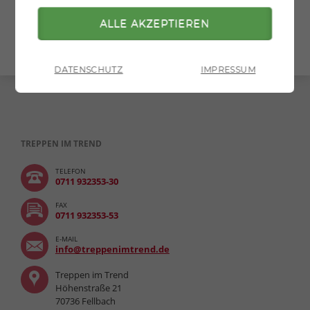
» zurück zur Übersicht
» zur Druckversion
DATENSCHUTZ
IMPRESSUM
TREPPEN IM TREND
TELEFON
0711 932353-30
FAX
0711 932353-53
E-MAIL
info@treppenimtrend.de
Treppen im Trend
Höhenstraße 21
70736 Fellbach