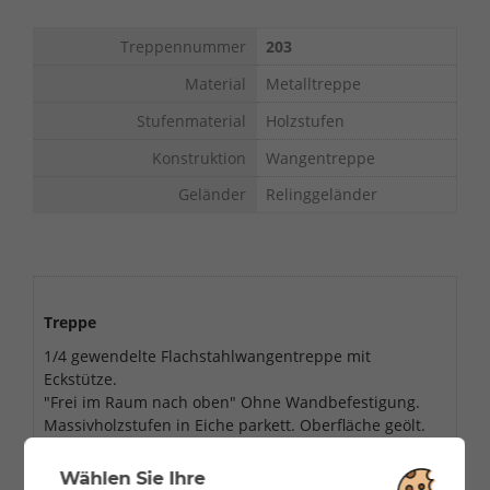
Treppennummer
203
Material
Metalltreppe
Stufenmaterial
Holzstufen
Konstruktion
Wangentreppe
Geländer
Relinggeländer
Treppe
1/4 gewendelte Flachstahlwangentreppe mit
Eckstütze.
"Frei im Raum nach oben" Ohne Wandbefestigung.
Massivholzstufen in Eiche parkett. Oberfläche geölt.
Geländer
Wählen Sie Ihre