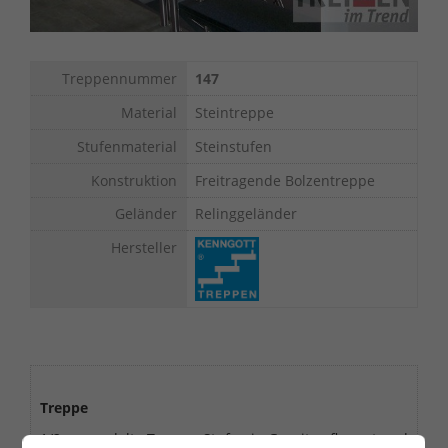
Treppennummer
147
Material
Steintreppe
Stufenmaterial
Steinstufen
Konstruktion
Freitragende Bolzentreppe
Geländer
Relinggeländer
Hersteller
Treppe
1/2 gewendelte Treppe. Stufen in Granit geflammt und