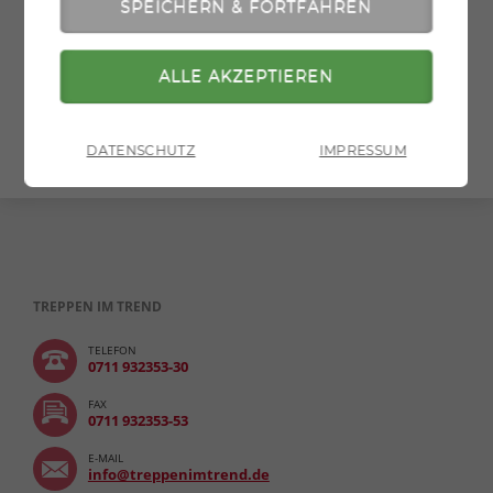
» zurück zur Übersicht
» zur Druckversion
DATENSCHUTZ
IMPRESSUM
TREPPEN IM TREND
TELEFON
0711 932353-30
FAX
0711 932353-53
E-MAIL
info@treppenimtrend.de