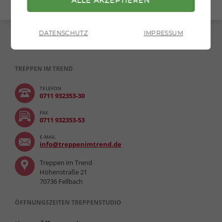
DATENSCHUTZ
IMPRESSUM
TREPPEN IM TREND
TELEFON
0711 932353-30
FAX
0711 932353-53
E-MAIL
info@treppenimtrend.de
Treppen im Trend
Höhenstraße 21
70736 Fellbach
ÖFFNUNGSZEITEN TREPPENSTUDIO