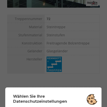
Treppennummer
72
Material
Steintreppe
Stufenmaterial
Steinstufen
Konstruktion
Freitragende Bolzentreppe
Geländer
Glasgeländer
Hersteller
Wählen Sie Ihre
Treppe
Datenschutzeinstellungen
Zweiläufig gerade Treppe mit Zwischenpodest. Stufen