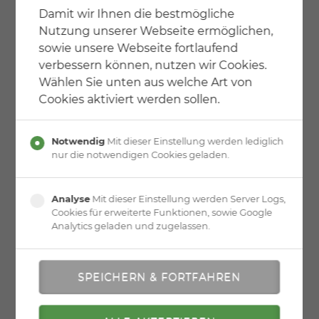
Damit wir Ihnen die bestmögliche
Material
Nutzung unserer Webseite ermöglichen,
Stufen in Schieferline Longlife
sowie unsere Webseite fortlaufend
Handlauf gebogen in Edelstahl
verbessern können, nutzen wir Cookies.
Tragteile in atlametallic
Wählen Sie unten aus welche Art von
Cookies aktiviert werden sollen.
Notwendig
Mit dieser Einstellung werden lediglich
nur die notwendigen Cookies geladen.
Analyse
Mit dieser Einstellung werden Server Logs,
Cookies für erweiterte Funktionen, sowie Google
Analytics geladen und zugelassen.
» zurück zur Übersicht
» zur Druckversion