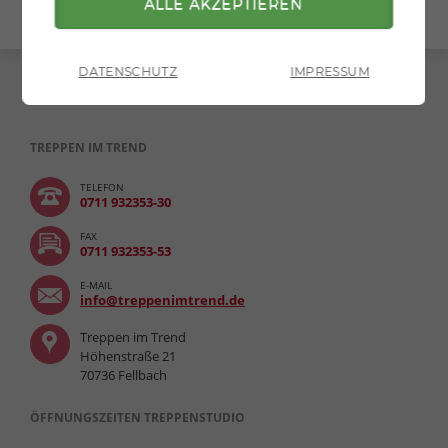
DATENSCHUTZ
IMPRESSUM
TREPPEN IM TREND
TELEFON
0711 932353-30
FAX
0711 932353-53
E-MAIL
info@treppenimtrend.de
Treppen im Trend
Höhenstraße 21
70736 Fellbach
ÖFFNUNGSZEITEN TREPPENSTUDIO