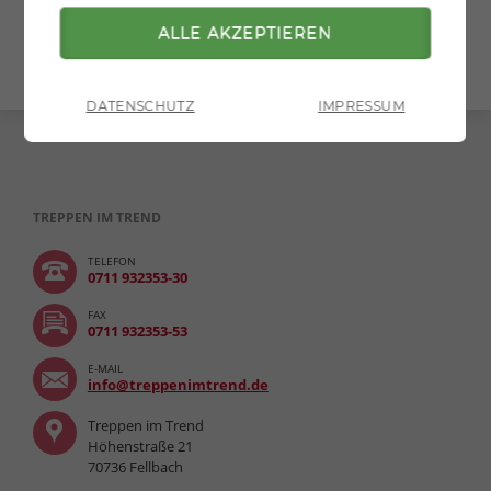
» zurück zur Übersicht
» zur Druckversion
DATENSCHUTZ
IMPRESSUM
TREPPEN IM TREND
TELEFON
0711 932353-30
FAX
0711 932353-53
E-MAIL
info@treppenimtrend.de
Treppen im Trend
Höhenstraße 21
70736 Fellbach