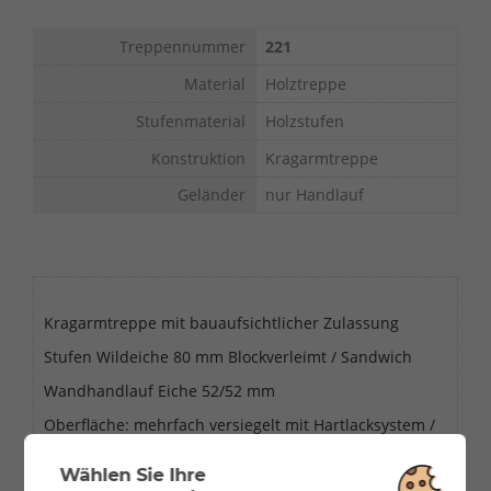
Treppennummer
221
Material
Holztreppe
Stufenmaterial
Holzstufen
Konstruktion
Kragarmtreppe
Geländer
nur Handlauf
Kragarmtreppe mit bauaufsichtlicher Zulassung
Stufen Wildeiche 80 mm Blockverleimt / Sandwich
Wandhandlauf Eiche 52/52 mm
Oberfläche: mehrfach versiegelt mit Hartlacksystem /
Natur
Wählen Sie Ihre
Grundriss: gerade