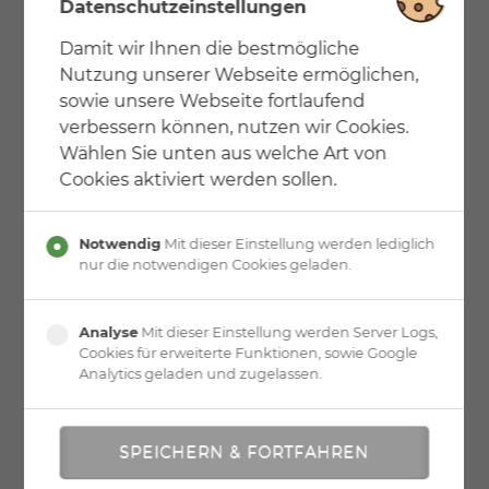
Datenschutzeinstellungen
Anforderung an die Wandeinbindung:
Damit wir Ihnen die bestmögliche
20 cm Stahlbetonwand
Nutzung unserer Webseite ermöglichen,
20 cm Holzmassivwand (z. B. Brettstabelwand oder
sowie unsere Webseite fortlaufend
ähnliches)
verbessern können, nutzen wir Cookies.
Wählen Sie unten aus welche Art von
Aus Sicherheitsgründen empfehlen wir eine
Cookies aktiviert werden sollen.
Absturzsicherung, z.B. in Form einer Glaswand
Notwendig
Mit dieser Einstellung werden lediglich
nur die notwendigen Cookies geladen.
Analyse
Mit dieser Einstellung werden Server Logs,
Cookies für erweiterte Funktionen, sowie Google
Analytics geladen und zugelassen.