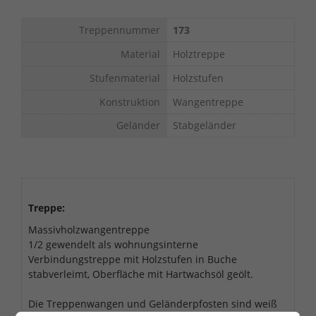
Treppennummer
173
Material
Holztreppe
Stufenmaterial
Holzstufen
Konstruktion
Wangentreppe
Geländer
Stabgeländer
Treppe:
Massivholzwangentreppe
1/2 gewendelt als wohnungsinterne
Verbindungstreppe mit Holzstufen in Buche
stabverleimt, Oberfläche mit Hartwachsöl geölt.
Die Treppenwangen und Geländerpfosten sind weiß