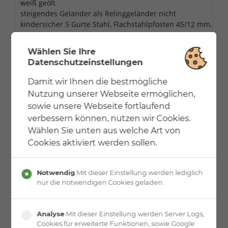
weiß geölt
steigendes Geländer als Relinggeländer nicht
kindersicher 5 Gurte Stahl, Flachstahlpfosten 45/12 mm,
Handlauf Ø 42,7 mm Edelstahl geschliffen
Brüstungsgeländer Ausführung wie steigendes
Wählen Sie Ihre
Geländer
Datenschutzeinstellungen
Damit wir Ihnen die bestmögliche
Nutzung unserer Webseite ermöglichen,
sowie unsere Webseite fortlaufend
verbessern können, nutzen wir Cookies.
Wählen Sie unten aus welche Art von
Cookies aktiviert werden sollen.
Notwendig
Mit dieser Einstellung werden lediglich
nur die notwendigen Cookies geladen.
Analyse
Mit dieser Einstellung werden Server Logs,
Cookies für erweiterte Funktionen, sowie Google