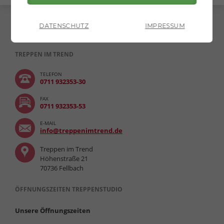
DATENSCHUTZ
IMPRESSUM
TREPPEN IM TREND
TELEFON
0711 932353-30
FAX
0711 932353-53
E-MAIL
info@treppenimtrend.de
Treppen im Trend
Höhenstraße 21
70736 Fellbach
ÖFFNUNGSZEITEN TREPPENSTUDIO
Unsere Öffnungszeiten