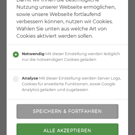
Stahlstabgeländer mit Rundrohr Handlauf und
Nutzung unserer Webseite ermöglichen,
Pfosten. Geländerstäbe als Rundstahl.
sowie unsere Webseite fortlaufend
Oberfläche
verbessern können, nutzen wir Cookies.
Alle Stahlteile gundiert zum bauseitigen Endanstrich.
Wählen Sie unten aus welche Art von
Cookies aktiviert werden sollen.
Notwendig
Mit dieser Einstellung werden lediglich
nur die notwendigen Cookies geladen.
Analyse
Mit dieser Einstellung werden Server Logs,
Cookies für erweiterte Funktionen, sowie Google
Analytics geladen und zugelassen.
» zurück zur Übersicht
» zur Druckversion