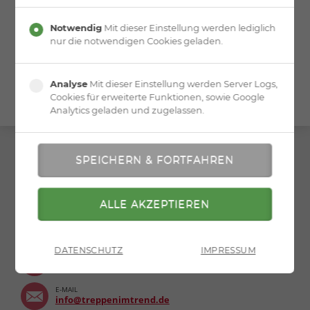
Notwendig
Mit dieser Einstellung werden lediglich
nur die notwendigen Cookies geladen.
» zurück zur Übersicht
» zur Druckversion
Analyse
Mit dieser Einstellung werden Server Logs,
Cookies für erweiterte Funktionen, sowie Google
Analytics geladen und zugelassen.
TREPPEN IM TREND
TELEFON
0711 932353-30
DATENSCHUTZ
IMPRESSUM
FAX
0711 932353-53
E-MAIL
info@treppenimtrend.de