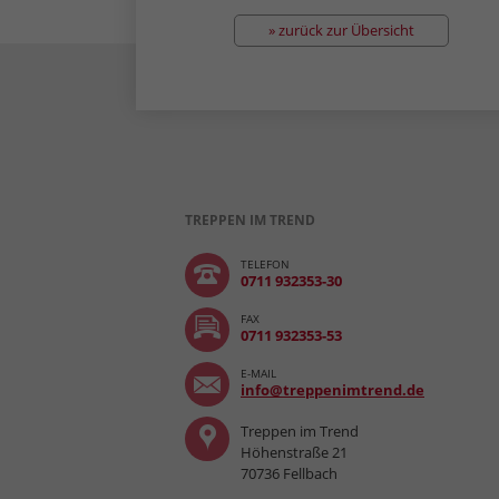
» zurück zur Übersicht
TREPPEN IM TREND
TELEFON
0711 932353-30
FAX
0711 932353-53
E-MAIL
info@treppenimtrend.de
Treppen im Trend
Höhenstraße 21
70736 Fellbach