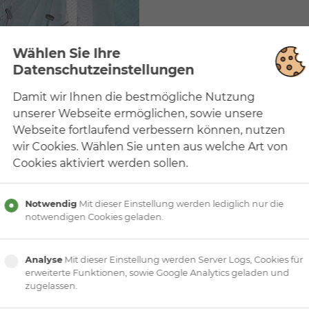
Wählen Sie Ihre
Datenschutzeinstellungen
Damit wir Ihnen die bestmögliche Nutzung
unserer Webseite ermöglichen, sowie unsere
Webseite fortlaufend verbessern können, nutzen
wir Cookies. Wählen Sie unten aus welche Art von
Cookies aktiviert werden sollen.
ntreppe
Notwendig
Mit dieser Einstellung werden lediglich nur die
notwendigen Cookies geladen.
lasstufen /satiniert
Analyse
Mit dieser Einstellung werden Server Logs, Cookies für
hweiften Acrylglasscheiben und einem Rundrohrhandlauf aus Edel
erweiterte Funktionen, sowie Google Analytics geladen und
zugelassen.